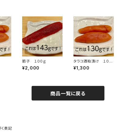
筋子 １００ｇ
タラコ酒粕漬け １００
g
¥2,000
¥1,300
商品一覧に戻る
づく表記