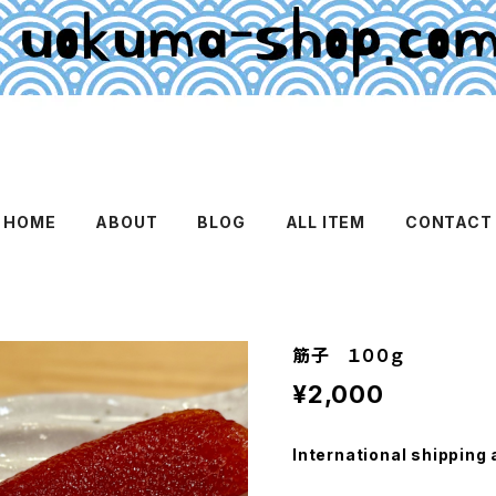
HOME
ABOUT
BLOG
ALL ITEM
CONTACT
筋子 １００ｇ
¥2,000
International shipping 